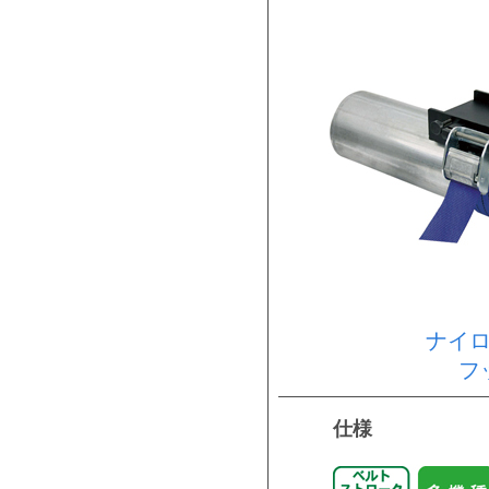
ナイ
フ
仕様