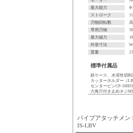
モーター
A
最大能力
Φ
ストローク
1
刃物回転数
高
専用刃物
5
最大磁力
1
外形寸法
W
質量
2
標準付属品
鉄ケース、水溶性切削
カッターホルダー（LB
センターピンCP-100
六角穴付き止めネジM1
パイプアタッチメン
IS-LBV