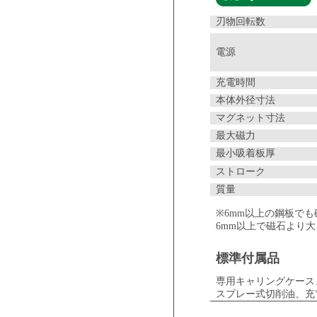
刃物回転数
電源
充電時間
本体外径寸法
マグネット寸法
最大磁力
最小吸着板厚
ストローク
質量
※6mm以上の鋼板で
6mm以上で磁石より
標準付属品
専用キャリングケース、
スプレー式切削油、充