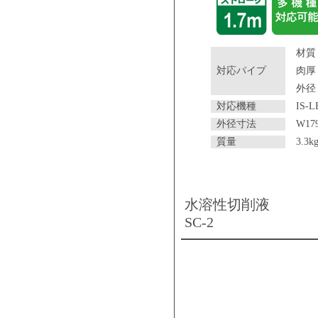
材質
対応パイプ
肉厚
外径
対応機種
IS-L
外径寸法
W17
質量
3.3k
水溶性切削液
SC-2