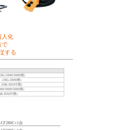
省人化
造で
従する
2000/3000用）
SG-5000用）
SK-DJ10T用）
/3000/5000用）
-DJ10T用）
-CF280C×1台