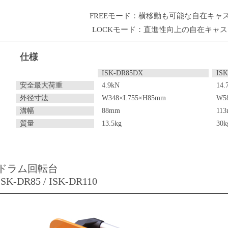
FREEモード：横移動も可能な自在キャ
LOCKモード：直進性向上の自在キャ
仕様
ISK-DR85DX
IS
安全最大荷重
4.9kN
14.
外径寸法
W348×L755×H85mm
W5
溝幅
88mm
11
質量
13.5kg
30k
ドラム回転台
ISK-DR85 / ISK-DR110