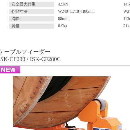
安全最大荷重
4.9kN
14.
外径寸法
W240×L710×H80mm
W2
溝幅
88mm
11
質量
8.9kg
21k
ケーブルフィーダー
ISK-CF280 / ISK-CF280C