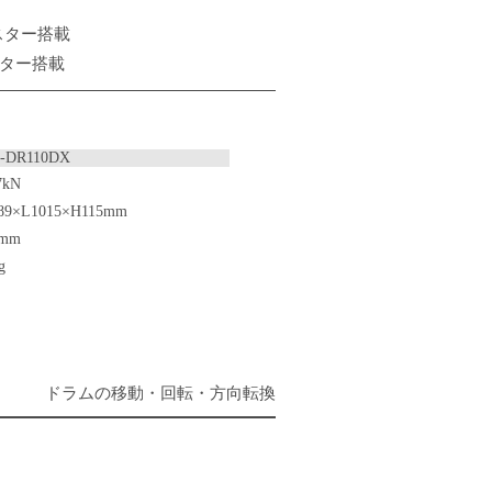
スター搭載
スター搭載
K-DR110DX
7kN
89×L1015×H115mm
3mm
g
ドラムの移動・回転・方向転換