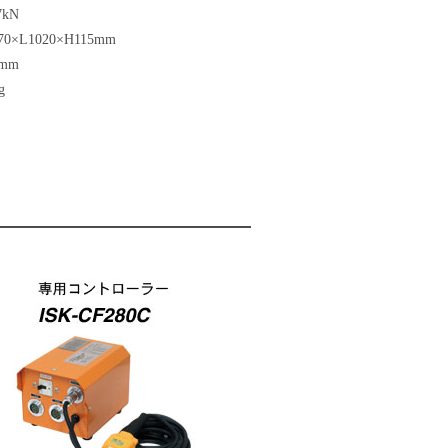
7kN
70×L1020×H115mm
3mm
g