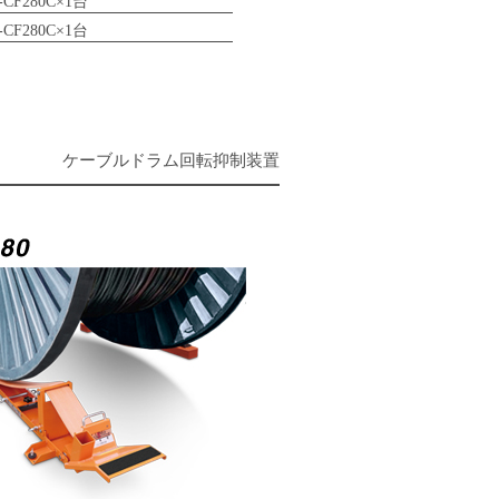
-CF280C×1台
-CF280C×1台
ケーブルドラム回転抑制装置