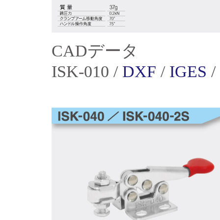
CADデータ
ISK-010 /
DXF
/
IGES
/