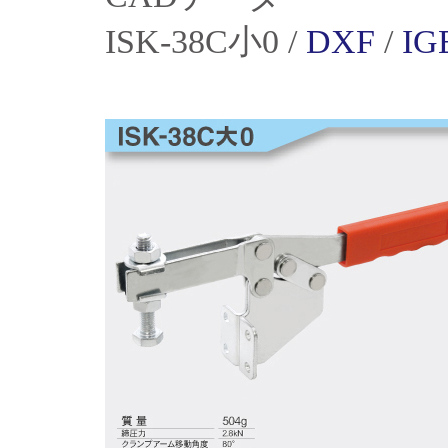
ISK-38C小0 /
DXF
/
IG