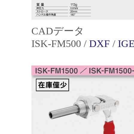
CADデータ
ISK-FM500 /
DXF
/
IG