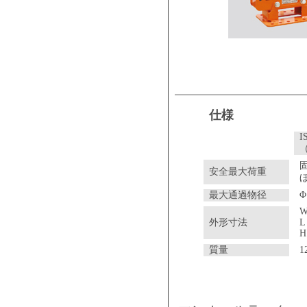
仕様
I
固
安全最大荷重
ほ
最大通過物径
Φ
W
外形寸法
L
H
質量
1