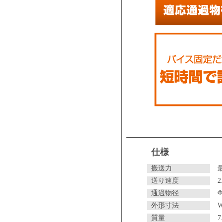
仕様
搬送力
送り速度
2
通過物径
Φ
外形寸法
W
質量
7